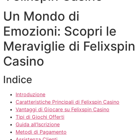
Un Mondo di
Emozioni: Scopri le
Meraviglie di Felixspin
Casino
Indice
Introduzione
Caratteristiche Principali di Felixspin Casino
Vantaggi di Giocare su Felixspin Casino
Tipi di Giochi Offerti
Guida all’Iscrizione
Metodi di Pagamento
Assistenza Clienti