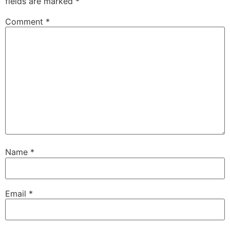
fields are marked
*
Comment
*
Name
*
Email
*