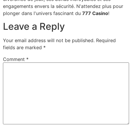
engagements envers la sécurité. N'attendez plus pour
plonger dans l'univers fascinant du
777 Casino
!
Leave a Reply
Your email address will not be published.
Required
fields are marked
*
Comment
*