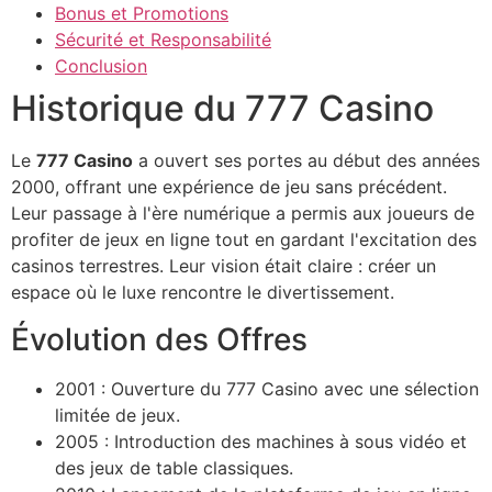
Bonus et Promotions
Sécurité et Responsabilité
Conclusion
Historique du 777 Casino
Le
777 Casino
a ouvert ses portes au début des années
2000, offrant une expérience de jeu sans précédent.
Leur passage à l'ère numérique a permis aux joueurs de
profiter de jeux en ligne tout en gardant l'excitation des
casinos terrestres. Leur vision était claire : créer un
espace où le luxe rencontre le divertissement.
Évolution des Offres
2001 : Ouverture du 777 Casino avec une sélection
limitée de jeux.
2005 : Introduction des machines à sous vidéo et
des jeux de table classiques.