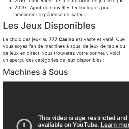
2010 : Lancement de la plateforme de jeu en ligne.
2020 : Ajout de nouvelles technologies pour
améliorer l'expérience utilisateur.
Les Jeux Disponibles
Le choix des jeux au
777 Casino
est vaste et varié. Que
vous soyez fan de machines à sous, de jeux de table ou
de jeux en direct, vous trouverez votre bonheur. Voici
un aperçu des catégories de jeux disponibles :
Machines à Sous