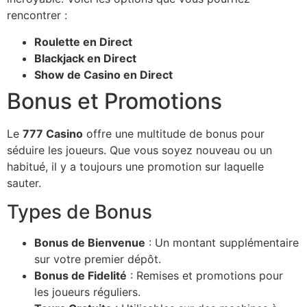
rencontrer :
Roulette en Direct
Blackjack en Direct
Show de Casino en Direct
Bonus et Promotions
Le
777 Casino
offre une multitude de bonus pour
séduire les joueurs. Que vous soyez nouveau ou un
habitué, il y a toujours une promotion sur laquelle
sauter.
Types de Bonus
Bonus de Bienvenue
: Un montant supplémentaire
sur votre premier dépôt.
Bonus de Fidelité
: Remises et promotions pour
les joueurs réguliers.