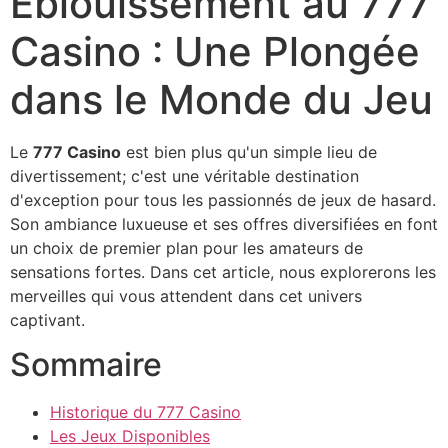
Éblouissement au 777
Casino : Une Plongée
dans le Monde du Jeu
Le
777 Casino
est bien plus qu'un simple lieu de
divertissement; c'est une véritable destination
d'exception pour tous les passionnés de jeux de hasard.
Son ambiance luxueuse et ses offres diversifiées en font
un choix de premier plan pour les amateurs de
sensations fortes. Dans cet article, nous explorerons les
merveilles qui vous attendent dans cet univers
captivant.
Sommaire
Historique du 777 Casino
Les Jeux Disponibles