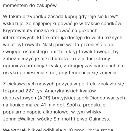
momentem do zakupów.
W takim przypadku zasada kupuj gdy leje się krew”
wskazuje, że najlepiej kupować je w trakcie spadków.
Kryptowaluty można kupować na giełdach
internetowych, które oferują dostęp do wielu różnych
walut cyfrowych. Następnie warto przenieść je do
swojego osobistego portfela kryptowalutowego, by
zabezpieczyć je przed utratą. To z jednej strony
ogranicza potencjał zysku, z drugiej zaś naraża ich na
ryzyko poniesienia strat, gdy tendencja się zmienia.
Z ciekawszych nowych pozycji w portfelu znalazło się
teżponad 227 tys. Amerykańskich kwitów
depozytowych (ADR) brytyjskiej spółkiDiageo wartych
na koniec marca 41 mln dol. Spółka produkuje
popularne napoje alkoholowe, w tym whisky
JohnnieWalker, wódkę Smirnoff i piwo Guinness.
We wtorek Nikkei odbił się o 10 proc., by w środę