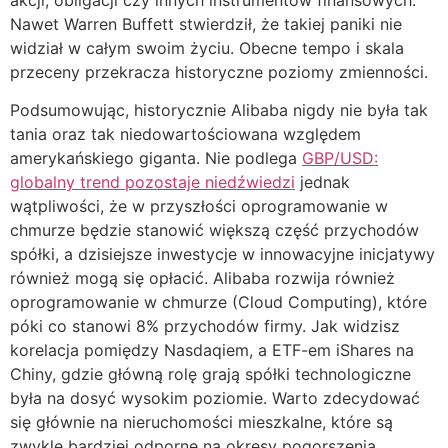
Nawet Warren Buffett stwierdził, że takiej paniki nie
widział w całym swoim życiu. Obecne tempo i skala
przeceny przekracza historyczne poziomy zmienności.
Podsumowując, historycznie Alibaba nigdy nie była tak
tania oraz tak niedowartościowana względem
amerykańskiego giganta. Nie podlega
GBP/USD:
globalny trend pozostaje niedźwiedzi
jednak
wątpliwości, że w przyszłości oprogramowanie w
chmurze będzie stanowić większą część przychodów
spółki, a dzisiejsze inwestycje w innowacyjne inicjatywy
również mogą się opłacić. Alibaba rozwija również
oprogramowanie w chmurze (Cloud Computing), które
póki co stanowi 8% przychodów firmy. Jak widzisz
korelacja pomiędzy Nasdaqiem, a ETF-em iShares na
Chiny, gdzie główną rolę grają spółki technologiczne
była na dosyć wysokim poziomie. Warto zdecydować
się głównie na nieruchomości mieszkalne, które są
zwykle bardziej odporne na okresy pogorszenia