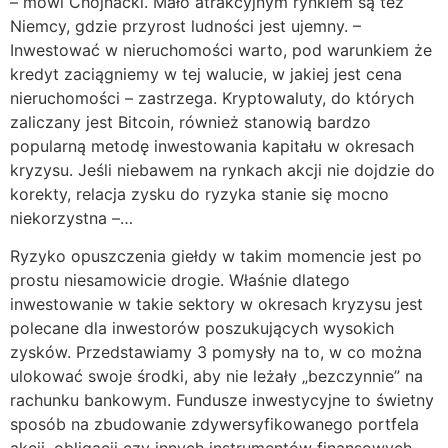
– mówi Chojnacki. Mało atrakcyjnym rynkiem są też
Niemcy, gdzie przyrost ludności jest ujemny. –
Inwestować w nieruchomości warto, pod warunkiem że
kredyt zaciągniemy w tej walucie, w jakiej jest cena
nieruchomości – zastrzega. Kryptowaluty, do których
zaliczany jest Bitcoin, również stanowią bardzo
popularną metodę inwestowania kapitału w okresach
kryzysu. Jeśli niebawem na rynkach akcji nie dojdzie do
korekty, relacja zysku do ryzyka stanie się mocno
niekorzystna –…
Ryzyko opuszczenia giełdy w takim momencie jest po
prostu niesamowicie drogie. Właśnie dlatego
inwestowanie w takie sektory w okresach kryzysu jest
polecane dla inwestorów poszukujących wysokich
zysków. Przedstawiamy 3 pomysły na to, w co można
ulokować swoje środki, aby nie leżały „bezczynnie” na
rachunku bankowym. Fundusze inwestycyjne to świetny
sposób na zbudowanie zdywersyfikowanego portfela
akcji, obligacji czy innych instrumentów finansowych.