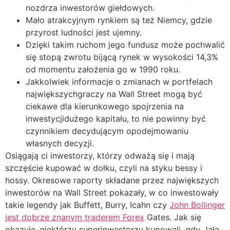
nozdrza inwestorów giełdowych.
Mało atrakcyjnym rynkiem są też Niemcy, gdzie
przyrost ludności jest ujemny.
Dzięki takim ruchom jego fundusz może pochwalić
się stopą zwrotu bijącą rynek w wysokości 14,3%
od momentu założenia go w 1990 roku.
Jakkolwiek informacje o zmianach w portfelach
największychgraczy na Wall Street mogą być
ciekawe dla kierunkowego spojrzenia na
inwestycjidużego kapitału, to nie powinny być
czynnikiem decydującym opodejmowaniu
własnych decyzji.
Osiągają ci inwestorzy, którzy odważą się i mają
szczęście kupować w dołku, czyli na styku bessy i
hossy. Okresowe raporty składane przez największych
inwestorów na Wall Street pokazały, w co inwestowały
takie legendy jak Buffett, Burry, Icahn czy
John Bollinger
jest dobrze znanym traderem Forex
Gates. Jak się
okazuje, niektórzy superinwestorzy kupowali, gdy „lała