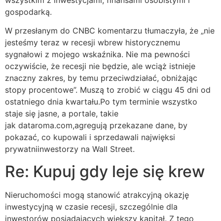
wszystkim z inwestycjami, finansami osobistymi i
gospodarką.
W przesłanym do CNBC komentarzu tłumaczyła, że „nie
jesteśmy teraz w recesji wbrew historycznemu
sygnałowi z mojego wskaźnika. Nie ma pewności
oczywiście, że recesji nie będzie, ale wciąż istnieje
znaczny zakres, by temu przeciwdziałać, obniżając
stopy procentowe”. Muszą to zrobić w ciągu 45 dni od
ostatniego dnia kwartału.Po tym terminie wszystko
staje się jasne, a portale, takie
jak dataroma.com,agregują przekazane dane, by
pokazać, co kupowali i sprzedawali najwięksi
prywatniinwestorzy na Wall Street.
Re: Kupuj gdy leje się krew
Nieruchomości mogą stanowić atrakcyjną okazję
inwestycyjną w czasie recesji, szczególnie dla
inwestorów posiadających większy kapitał. Z tego