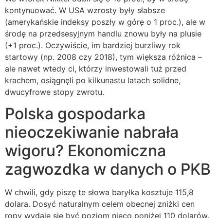
kontynuować. W USA wzrosty były słabsze
(amerykańskie indeksy poszły w górę o 1 proc.), ale w
środę na przedsesyjnym handlu znowu były na plusie
(+1 proc.). Oczywiście, im bardziej burzliwy rok
startowy (np. 2008 czy 2018), tym większa różnica –
ale nawet wtedy ci, którzy inwestowali tuż przed
krachem, osiągnęli po kilkunastu latach solidne,
dwucyfrowe stopy zwrotu.
Polska gospodarka
nieoczekiwanie nabrała
wigoru? Ekonomiczna
zagwozdka w danych o PKB
W chwili, gdy piszę te słowa baryłka kosztuje 115,8
dolara. Dosyć naturalnym celem obecnej zniżki cen
ropy wydaje się być poziom nieco poniżej 110 dolarów.