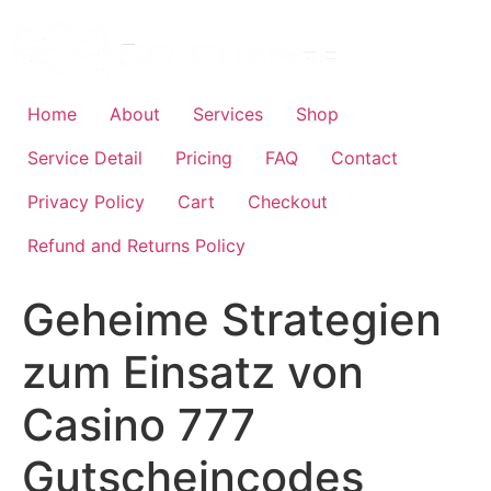
Skip
to
content
Home
About
Services
Shop
Service Detail
Pricing
FAQ
Contact
Privacy Policy
Cart
Checkout
Refund and Returns Policy
Geheime Strategien
zum Einsatz von
Casino 777
Gutscheincodes