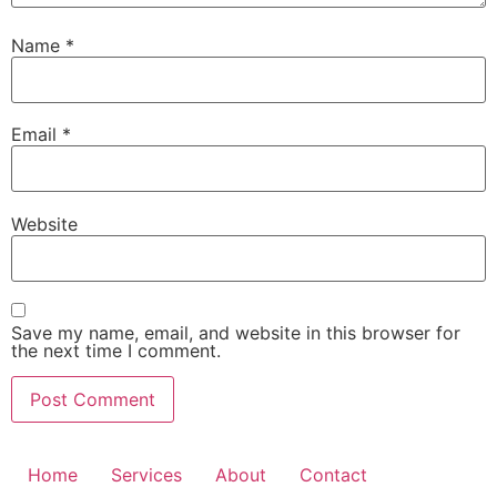
Name
*
Email
*
Website
Save my name, email, and website in this browser for
the next time I comment.
Home
Services
About
Contact