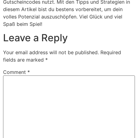
Gutscheincodes nutzt. Mit den Tipps und Strategien in
diesem Artikel bist du bestens vorbereitet, um dein
volles Potenzial auszuschöpfen. Viel Glück und viel
Spaß beim Spiel!
Leave a Reply
Your email address will not be published.
Required
fields are marked
*
Comment
*