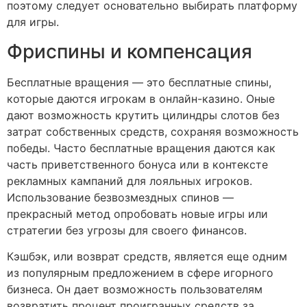
поэтому следует основательно выбирать платформу
для игры.
Фриспины и компенсация
Бесплатные вращения — это бесплатные спины,
которые даются игрокам в онлайн-казино. Оные
дают возможность крутить цилиндры слотов без
затрат собственных средств, сохраняя возможность
победы. Часто бесплатные вращения даются как
часть приветственного бонуса или в контексте
рекламных кампаний для лояльных игроков.
Использование безвозмездных спинов —
прекрасный метод опробовать новые игры или
стратегии без угрозы для своего финансов.
Кэшбэк, или возврат средств, является еще одним
из популярным предложением в сфере игорного
бизнеса. Он дает возможность пользователям
возвратить процент проигранных средств за