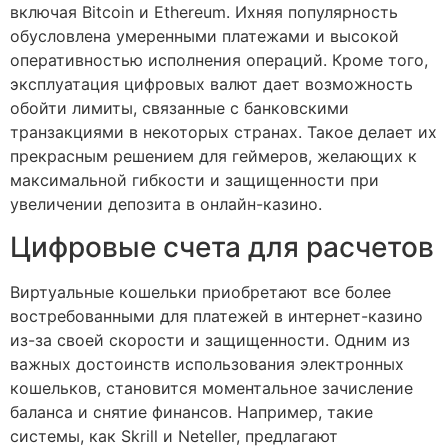
включая Bitcoin и Ethereum. Ихняя популярность
обусловлена умеренными платежами и высокой
оперативностью исполнения операций. Кроме того,
эксплуатация цифровых валют дает возможность
обойти лимиты, связанные с банковскими
транзакциями в некоторых странах. Такое делает их
прекрасным решением для геймеров, желающих к
максимальной гибкости и защищенности при
увеличении депозита в онлайн-казино.
Цифровые счета для расчетов
Виртуальные кошельки приобретают все более
востребованными для платежей в интернет-казино
из-за своей скорости и защищенности. Одним из
важных достоинств использования электронных
кошельков, становится моментальное зачисление
баланса и снятие финансов. Например, такие
системы, как Skrill и Neteller, предлагают