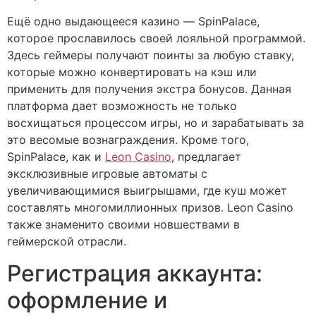
Ещё одно выдающееся казино — SpinPalace,
которое прославилось своей лояльной программой.
Здесь геймеры получают поинты за любую ставку,
которые можно конвертировать на кэш или
применить для получения экстра бонусов. Данная
платформа дает возможность не только
восхищаться процессом игры, но и зарабатывать за
это весомые вознаграждения. Кроме того,
SpinPalace, как и
Leon Casino
, предлагает
эксклюзивные игровые автоматы с
увеличивающимися выигрышами, где куш может
составлять многомиллионных призов. Leon Casino
также знаменито своими новшествами в
геймерской отрасли.
Регистрация аккаунта:
оформление и