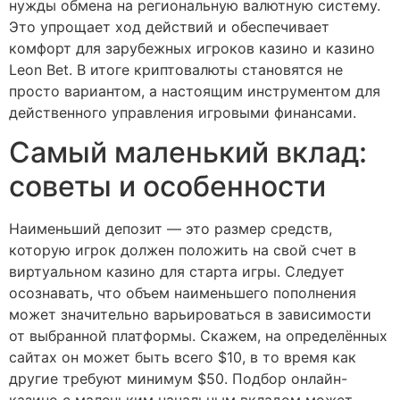
нужды обмена на региональную валютную систему.
Это упрощает ход действий и обеспечивает
комфорт для зарубежных игроков казино и казино
Leon Bet. В итоге криптовалюты становятся не
просто вариантом, а настоящим инструментом для
действенного управления игровыми финансами.
Самый маленький вклад:
советы и особенности
Наименьший депозит — это размер средств,
которую игрок должен положить на свой счет в
виртуальном казино для старта игры. Следует
осознавать, что объем наименьшего пополнения
может значительно варьироваться в зависимости
от выбранной платформы. Скажем, на определённых
сайтах он может быть всего $10, в то время как
другие требуют минимум $50. Подбор онлайн-