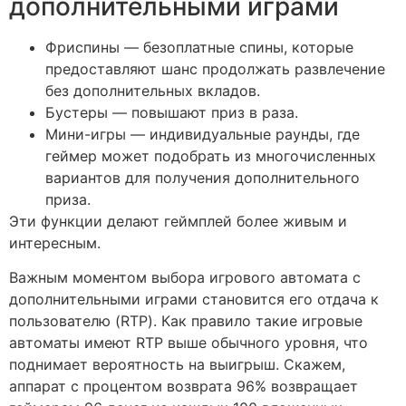
дополнительными играми
Фриспины — безоплатные спины, которые
предоставляют шанс продолжать развлечение
без дополнительных вкладов.
Бустеры — повышают приз в раза.
Мини-игры — индивидуальные раунды, где
геймер может подобрать из многочисленных
вариантов для получения дополнительного
приза.
Эти функции делают геймплей более живым и
интересным.
Важным моментом выбора игрового автомата с
дополнительными играми становится его отдача к
пользователю (RTP). Как правило такие игровые
автоматы имеют RTP выше обычного уровня, что
поднимает вероятность на выигрыш. Скажем,
аппарат с процентом возврата 96% возвращает