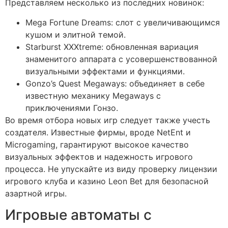
Представляем несколько из последних новинок:
Mega Fortune Dreams: слот с увеличивающимся
кушом и элитной темой.
Starburst XXXtreme: обновленная вариация
знаменитого аппарата с усовершенствованной
визуальными эффектами и функциями.
Gonzo’s Quest Megaways: объединяет в себе
известную механику Megaways с
приключениями Гонзо.
Во время отбора новых игр следует также учесть
создателя. Известные фирмы, вроде NetEnt и
Microgaming, гарантируют высокое качество
визуальных эффектов и надежность игрового
процесса. Не упускайте из виду проверку лицензии
игрового клуба и казино Leon Bet для безопасной
азартной игры.
Игровые автоматы с