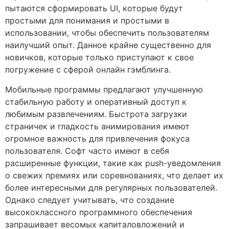
пытаются сформировать UI, которые будут
простыми для понимания и простыми в
использовании, чтобы обеспечить пользователям
наилучший опыт. Данное крайне существенно для
новичков, которые только приступают к свое
погружение с сферой онлайн гэмблинга.
Мобильные программы предлагают улучшенную
стабильную работу и оперативный доступ к
любимым развлечениям. Быстрота загрузки
страничек и гладкость анимирования имеют
огромное важность для привлечения фокуса
пользователя. Софт часто имеют в себя
расширенные функции, такие как push-уведомления
о свежих премиях или соревнованиях, что делает их
более интересными для регулярных пользователей.
Однако следует учитывать, что создание
высококлассного программного обеспечения
запрашивает весомых капиталовложений и