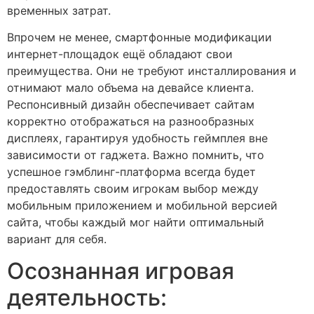
временных затрат.
Впрочем не менее, смартфонные модификации
интернет-площадок ещё обладают свои
преимущества. Они не требуют инсталлирования и
отнимают мало объема на девайсе клиента.
Респонсивный дизайн обеспечивает сайтам
корректно отображаться на разнообразных
дисплеях, гарантируя удобность геймплея вне
зависимости от гаджета. Важно помнить, что
успешное гэмблинг-платформа всегда будет
предоставлять своим игрокам выбор между
мобильным приложением и мобильной версией
сайта, чтобы каждый мог найти оптимальный
вариант для себя.
Осознанная игровая
деятельность: