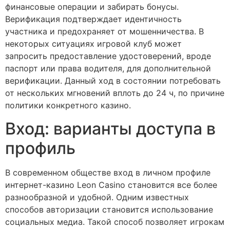
финансовые операции и забирать бонусы.
Верификация подтверждает идентичность
участника и предохраняет от мошенничества. В
некоторых ситуациях игровой клуб может
запросить предоставление удостоверений, вроде
паспорт или права водителя, для дополнительной
верификации. Данный ход в состоянии потребовать
от нескольких мгновений вплоть до 24 ч, по причине
политики конкретного казино.
Вход: варианты доступа в
профиль
В современном обществе вход в личном профиле
интернет-казино Leon Casino становится все более
разнообразной и удобной. Одним известных
способов авторизации становится использование
социальных медиа. Такой способ позволяет игрокам