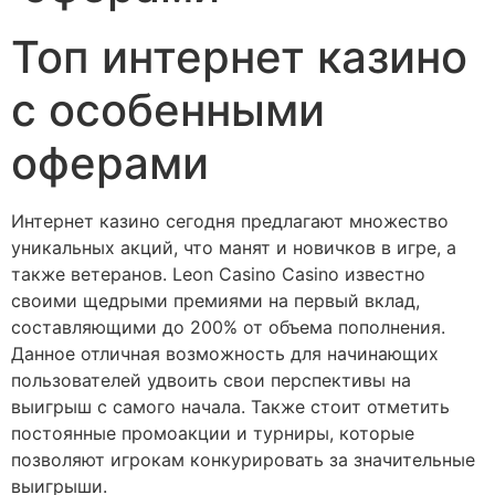
Топ интернет казино
с особенными
оферами
Интернет казино сегодня предлагают множество
уникальных акций, что манят и новичков в игре, а
также ветеранов. Leon Casino Casino известно
своими щедрыми премиями на первый вклад,
составляющими до 200% от объема пополнения.
Данное отличная возможность для начинающих
пользователей удвоить свои перспективы на
выигрыш с самого начала. Также стоит отметить
постоянные промоакции и турниры, которые
позволяют игрокам конкурировать за значительные
выигрыши.