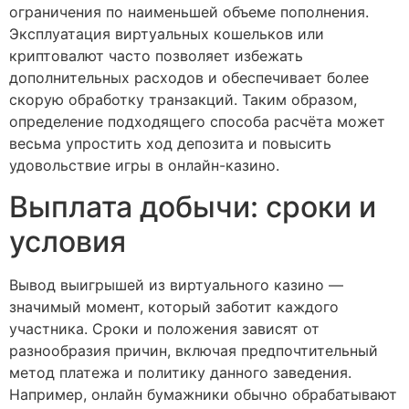
ограничения по наименьшей объеме пополнения.
Эксплуатация виртуальных кошельков или
криптовалют часто позволяет избежать
дополнительных расходов и обеспечивает более
скорую обработку транзакций. Таким образом,
определение подходящего способа расчёта может
весьма упростить ход депозита и повысить
удовольствие игры в онлайн-казино.
Выплата добычи: сроки и
условия
Вывод выигрышей из виртуального казино —
значимый момент, который заботит каждого
участника. Сроки и положения зависят от
разнообразия причин, включая предпочтительный
метод платежа и политику данного заведения.
Например, онлайн бумажники обычно обрабатывают