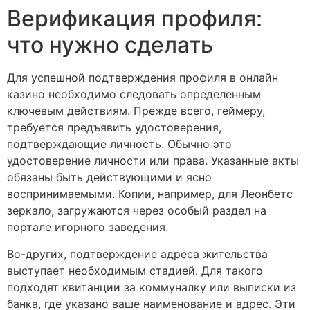
Верификация профиля:
что нужно сделать
Для успешной подтверждения профиля в онлайн
казино необходимо следовать определенным
ключевым действиям. Прежде всего, геймеру,
требуется предъявить удостоверения,
подтверждающие личность. Обычно это
удостоверение личности или права. Указанные акты
обязаны быть действующими и ясно
воспринимаемыми. Копии, например, для Леонбетс
зеркало, загружаются через особый раздел на
портале игорного заведения.
Во-других, подтверждение адреса жительства
выступает необходимым стадией. Для такого
подходят квитанции за коммуналку или выписки из
банка, где указано ваше наименование и адрес. Эти