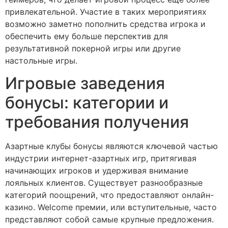
привлекательной. Участие в таких мероприятиях
возможно заметно пополнить средства игрока и
обеспечить ему больше перспектив для
результативной покерной игры или другие
настольные игры.
Игровые заведения
бонусы: категории и
требования получения
Азартные клубы бонусы являются ключевой частью
индустрии интернет-азартных игр, притягивая
начинающих игроков и удерживая внимание
лояльных клиентов. Существует разнообразные
категорий поощрений, что предоставляют онлайн-
казино. Welcome премии, или вступительные, часто
представляют собой самые крупные предложения.