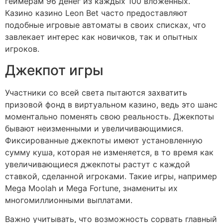
геймерам 96 денег из каждых 100 вложенных.
Казино казино Leon Bet часто предоставляют
подобные игровые автоматы в своих списках, что
завлекает интерес как новичков, так и опытных
игроков.
Джекпот игры
Участники со всей света пытаются захватить
призовой фонд в виртуальном казино, ведь это шанс
моментально поменять свою реальность. Джекпоты
бывают неизменными и увеличивающимися.
Фиксированные джекпоты имеют установленную
сумму куша, которая не изменяется, в то время как
увеличивающиеся джекпоты растут с каждой
ставкой, сделанной игроками. Такие игры, например
Mega Moolah и Mega Fortune, знамениты их
многомиллионными выплатами.
Важно учитывать, что возможность сорвать главный