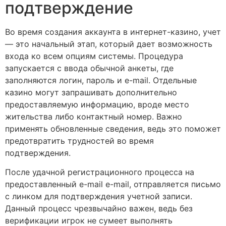
подтверждение
Во время создания аккаунта в интернет-казино, учет
— это начальный этап, который дает возможность
входа ко всем опциям системы. Процедура
запускается с ввода обычной анкеты, где
заполняются логин, пароль и e-mail. Отдельные
казино могут запрашивать дополнительно
предоставляемую информацию, вроде место
жительства либо контактный номер. Важно
применять обновленные сведения, ведь это поможет
предотвратить трудностей во время
подтверждения.
После удачной регистрационного процесса на
предоставленный e-mail e-mail, отправляется письмо
с линком для подтверждения учетной записи.
Данный процесс чрезвычайно важен, ведь без
верификации игрок не сумеет выполнять