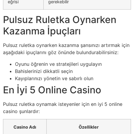
eğrisi
gerekebilir
Pulsuz Ruletka Oynarken
Kazanma İpuçları
Pulsuz ruletka oynarken kazanma şansınızı artırmak için
aşağıdaki ipuçlarını göz önünde bulundurabilirsiniz:
Oyunu öğrenin ve stratejileri uygulayın
Bahislerinizi dikkatli seçin
Kayıplarınızı yönetin ve sabırlı olun
En İyi 5 Online Casino
Pulsuz ruletka oynamak isteyenler için en iyi 5 online
casino şunlardır:
Casino Adı
Özellikler