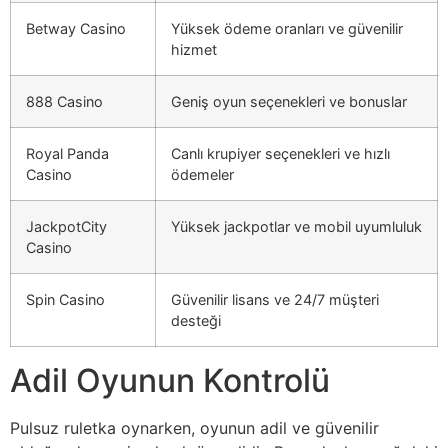
Betway Casino
Yüksek ödeme oranları ve güvenilir
hizmet
888 Casino
Geniş oyun seçenekleri ve bonuslar
Royal Panda
Canlı krupiyer seçenekleri ve hızlı
Casino
ödemeler
JackpotCity
Yüksek jackpotlar ve mobil uyumluluk
Casino
Spin Casino
Güvenilir lisans ve 24/7 müşteri
desteği
Adil Oyunun Kontrolü
Pulsuz ruletka oynarken, oyunun adil ve güvenilir