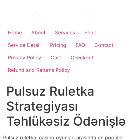
Skip
to
content
Home
About
Services
Shop
Service Detail
Pricing
FAQ
Contact
Privacy Policy
Cart
Checkout
Refund and Returns Policy
Pulsuz Ruletka
Strategiyası
Təhlükəsiz Ödənişlə
Pulsuz ruletka, casino oyunları arasında en popüler