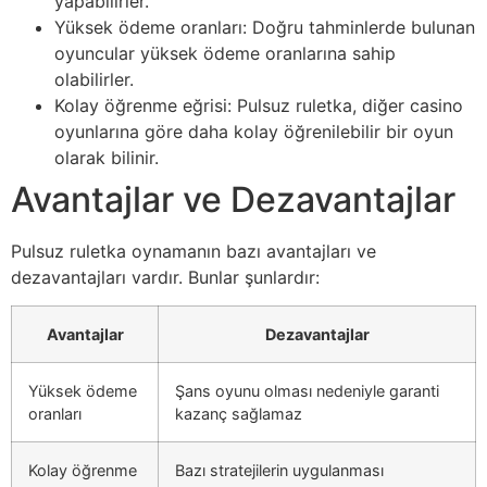
yapabilirler.
Yüksek ödeme oranları: Doğru tahminlerde bulunan
oyuncular yüksek ödeme oranlarına sahip
olabilirler.
Kolay öğrenme eğrisi: Pulsuz ruletka, diğer casino
oyunlarına göre daha kolay öğrenilebilir bir oyun
olarak bilinir.
Avantajlar ve Dezavantajlar
Pulsuz ruletka oynamanın bazı avantajları ve
dezavantajları vardır. Bunlar şunlardır:
Avantajlar
Dezavantajlar
Yüksek ödeme
Şans oyunu olması nedeniyle garanti
oranları
kazanç sağlamaz
Kolay öğrenme
Bazı stratejilerin uygulanması