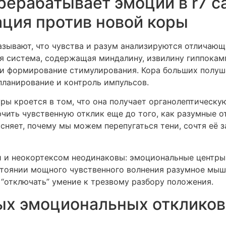
рерабатывает эмоции в r7 ca
ация против новой коры
зывают, что чувства и разум анализируются отличающ
я система, содержащая миндалину, извилину гиппокам
 и формирование стимулирования. Кора больших полуша
планирование и контроль импульсов.
ы кроется в том, что она получает органолептическу
чить чувственную отклик еще до того, как разумные о
сняет, почему мы можем перепугаться тени, сочтя её з
и неокортексом неодинаковы: эмоциональные центры 
стоянии мощного чувственного волнения разумное мыш
 “отключать” умение к трезвому разбору положения.
х эмоциональных откликов