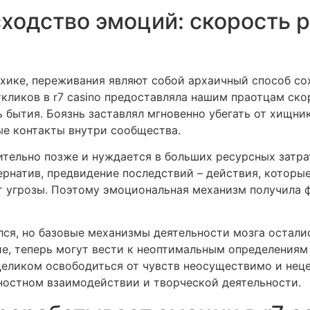
ходство эмоций: скорость 
ихике, переживания являют собой архаичный способ со
кликов в r7 casino предоставляла нашим праотцам ск
ь бытия. Боязнь заставлял мгновенно убегать от хищни
ые контакты внутри сообщества.
чительно позже и нуждается в больших ресурсных затр
ернатив, предвидение последствий – действия, которы
 угрозы. Поэтому эмоциональная механизм получила 
ся, но базовые механизмы деятельности мозга остали
е, теперь могут вести к неоптимальным определениям
целиком освободиться от чувств неосуществимо и неце
остном взаимодействии и творческой деятельности.