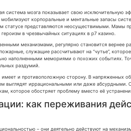
ная система мозга показывает свою исключительную эф
 мобилизуют корпоральные и ментальные запасы систе
ном статусе представляются неосуществимыми. Мамы п
героизм в чрезвычайных ситуациях в р7 казино.
твенными механизмами, регулярно становится вернее р
пожарные, служащие рассчитывают на “чутье”, которо
льно наполненными мемориями о похожих событиях. Т
льных раздумий.
 имеет и противоположную сторону. В напряженных об
ем выглядят иррациональными или даже абсурдными. 
пкам, которое обостряет проблему вместо её устранени
ции: как переживания дейс
циональностью – они деятельно действуют на механиз