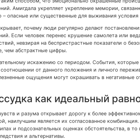
таким способом, что эмоционально окрашенные проис
ний. Амигдала укрепляет укрепление мемории, связан
 – опасные или существенные для выживания условия
рывает, почему люди регулярно делают постановлени
ий. Если человек перенес крушение самолета или ведае
ствий, невзирая на беспристрастные показатели о без
, чем абстрактные цифры.
ательному искажению со периодом. События, которые 
 соотношении от данного положения и личного пережи
лезненные ощущения могут окрашивать в негативные о
ассудка как идеальный равн
увств и разума открывает дорогу к более эффективно
ной, наилучшим является их согласованное комбинация
пах и подсознательных оценках обстоятельства, в то
ледствия и альтернативы.