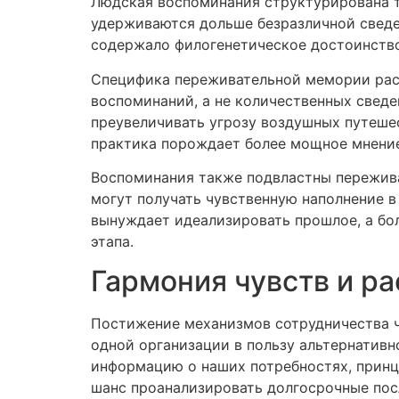
Людская воспоминания структурирована 
удерживаются дольше безразличной сведе
содержало филогенетическое достоинство
Специфика переживательной мемории раск
воспоминаний, а не количественных сведен
преувеличивать угрозу воздушных путеше
практика порождает более мощное мнение
Воспоминания также подвластны пережив
могут получать чувственную наполнение в
вынуждает идеализировать прошлое, а бо
этапа.
Гармония чувств и р
Постижение механизмов сотрудничества ч
одной организации в пользу альтернатив
информацию о наших потребностях, принци
шанс проанализировать долгосрочные пос