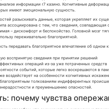
анализе информации r7 казино. Когнитивные деформац
торых имеют эмоциональную сущность.
остей разыскивать данные, которая укрепляет их сущ
ипа ассоциирована с тем, что сведения, совпадающая 
мая – дискомфорт и беспокойство. Головной мозг тяг
пользу переживательно благоприятной.
ость передавать благоприятное впечатление об одном 
вую воспринятую сведения при принятии решений
эффективных операций из-за уже потраченных средств
роятности событий, которые легко воскрешаются в пам
же воздействует на особенности когнитивных искажен
благоприятным толкованиям индифферентных происшес
знерадостности и преуменьшению опасностей.
ь: почему чувства опережа