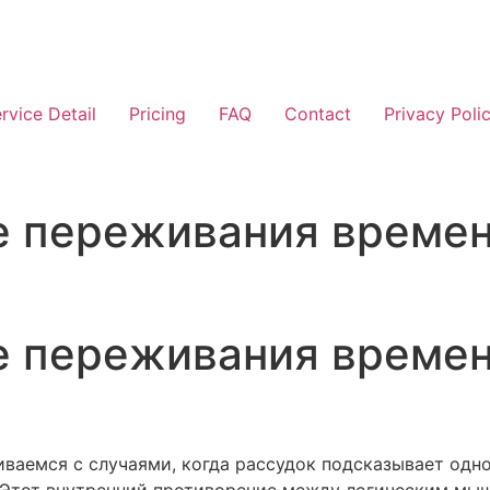
rvice Detail
Pricing
FAQ
Contact
Privacy Poli
не переживания време
не переживания време
иваемся с случаями, когда рассудок подсказывает одн