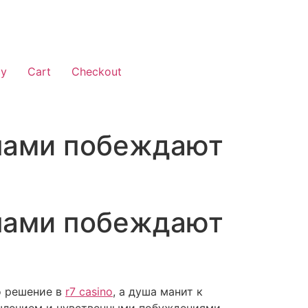
cy
Cart
Checkout
нами побеждают
нами побеждают
о решение в
r7 casino
, а душа манит к