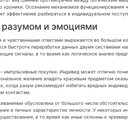
 Этот внутренний противоречие между логическим мы
его хроники. Осознание механизмов функционирования ч
вует эффективнее разбираться в индивидуальном посту
 разумом и эмоциями
 и чувственными ответами выражается во большом кол
хся быстроте переработки данных двумя системами на
ющие сигналы, в то время как логическое анализ пред
– импульсивные покупки. Индивид может отлично пони
иональное желание владеть красивым предметом оказы
х, когда разум рекомендует избегать вредных индивид
м контактам.
иваниями обусловлена от большого числа обстоятельст
ание и личных характеристик личности. У некоторых и
уществования, в то время как иные склонны к чрезмер