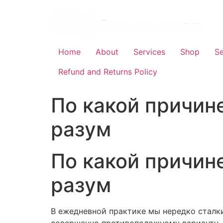
Skip
to
content
Home
About
Services
Shop
Se
Refund and Returns Policy
По какой причи
разум
По какой причи
разум
В ежедневной практике мы нередко сталк