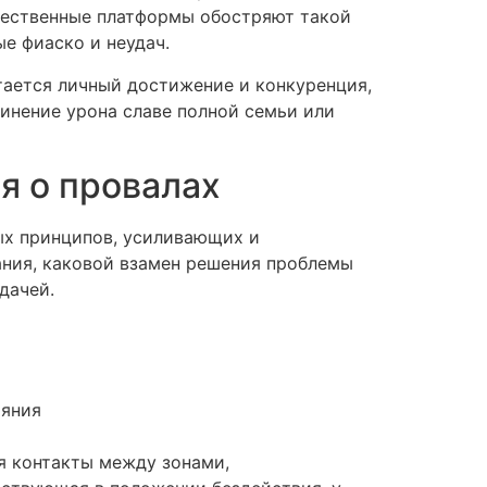
щественные платформы обостряют такой
е фиаско и неудач.
тается личный достижение и конкуренция,
инение урона славе полной семьи или
я о провалах
ых принципов, усиливающих и
ания, каковой взамен решения проблемы
дачей.
аяния
я контакты между зонами,