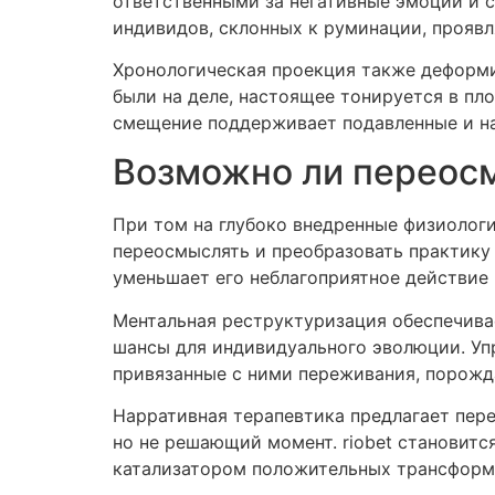
ответственными за негативные эмоции и с
индивидов, склонных к руминации, прояв
Хронологическая проекция также деформи
были на деле, настоящее тонируется в пл
смещение поддерживает подавленные и н
Возможно ли переос
При том на глубоко внедренные физиолог
переосмыслять и преобразовать практику 
уменьшает его неблагоприятное действие
Ментальная реструктуризация обеспечива
шансы для индивидуального эволюции. Упр
привязанные с ними переживания, порожд
Нарративная терапевтика предлагает пере
но не решающий момент. riobet становитс
катализатором положительных трансформ