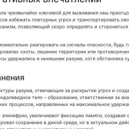
ыла чрезвычайно ключевой для выживания наш праотцов
сов избежать повторных угроз и транспортировать сво
анизм, позволяющий скоро определять и сторониться 
оментально реагировать на сигналы опасности, будь 
провалах охоты, лишении территории или противоречия
ссы удержались в нынешнем разуме, хотя обстановка 
анения
ктуры разума, отвечающие за раскрытие угроз и созда
ндалевидное тело – образование, ответственная за ан
ких процессов, направленных на максимальное удерж
 эпинефрин, увеличивают фиксацию памяти, создавая 
ровал сохранение в дикой среде, но в актуальном дей