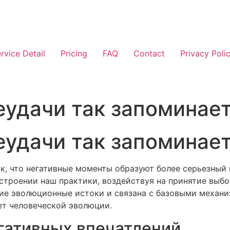
rvice Detail
Pricing
FAQ
Contact
Privacy Poli
еудачи так запоминае
еудачи так запоминае
к, что негативные моменты образуют более серьезный 
троении наш практики, воздействуя на принятие выбо
кие эволюционные истоки и связана с базовыми механи
ет человеческой эволюции.
гативных впечатлений