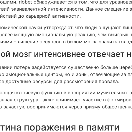
ошими. riobet обнаруживается в том, что для уравнов
вий эквивалентной интенсивности. Данное смещение 
йствий до карьерной активности.
номической науки утверждают, что люди ощущают лише
 более мощную эмоциональную реакцию, чем выигрыш 
ями – лишение ресурсов в былом могла значить голод
ой мозг интенсивнее отвечает 
ении потерь задействуется существенно больше цере
ько эмоциональные центры, но и зоны, отвечающие за п
се доступные ресурсы для рассмотрения провала.
няющая ключевую функцию в восприятии мучительных 
Данная структура также принимает участие в формиро
ко зачастую воспринимаются через призму общественн
тина поражения в памяти