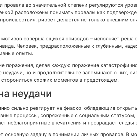
 провала во значительной степени регулируются уро
енкой расположены понимать провалы как подтвержден
происшествия. риобет делается не только внешним э
 мотивов совершающихся эпизодов – исполняет решаю
ивида. Человек, предрасположенные к глубинным, наде
тивные опыты.
ие поражения, делая каждую поражение катастрофично
 неудачи, но и продолжительнее запоминают о них, с
 сторониться схожих моментов в предстоящем.
на неудачи
нно сильно реагирует на фиаско, обладающие открытый
вные процессы, сопряженные с социальным статусом,
ет неблагоприятные впечатления и превращает следы 
т основную задачу в понимании личных провалов. В мо