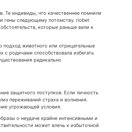
. Те индивиды, что качественнее помнили
и гены следующему потомству. riobet
обстоятельств, которые раньше вели к
то подход животного или отрицательные
х с родичами способствовала избегать
существования радикально
ние защитного поступков. Если личность
ализ переживаний страха и волнения.
ание угрожающей условия.
образы о неудаче крайне интенсивными и
ствительности может влечь к избыточной