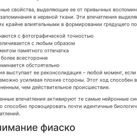
рные свойства, выделяющие ее от привычных воспоми
запоминания в нервной ткани. Эти впечатления выдел
 их крайне влиятельными в формировании грядущего по
наются с фотографической точностью
величивается с любым образом
ентом памятного отпечатка
 более всесторонне
оминается обстоятельно
я выступает ее реконсолидация – любой момент, есл
зможно усиливая плохие стороны. Этот ход способен 
зненным, чем действительное происшествие.
нные впечатления активируют те самые нейронные сис
о способно провоцировать почти идентичные биологиче
атлений.
нимание фиаско