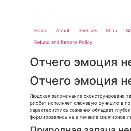
Skip
to
content
Home
About
Services
Shop
Se
Refund and Returns Policy
Отчего эмоция н
Отчего эмоция н
Людская запоминание сконструирована та
риобет исполняет ключевую функцию в пос
характеристика сознания обладает глубо
формировались на в течение миллионов л
Природная задача не