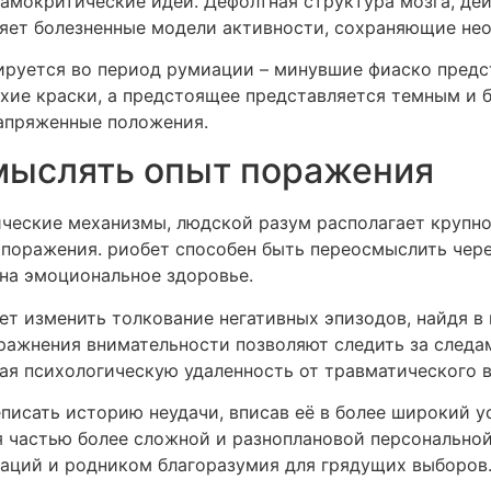
амокритические идеи. Дефолтная структура мозга, де
ляет болезненные модели активности, сохраняющие не
руется во период румиации – минувшие фиаско предс
охие краски, а предстоящее представляется темным и
апряженные положения.
мыслять опыт поражения
ические механизмы, людской разум располагает крупн
поражения. риобет способен быть переосмыслить через
 на эмоциональное здоровье.
ет изменить толкование негативных эпизодов, найдя в
ажнения внимательности позволяют следить за следам
ая психологическую удаленность от травматического в
писать историю неудачи, вписав её в более широкий у
я частью более сложной и разноплановой персональной
аций и родником благоразумия для грядущих выборов