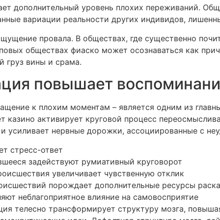
ает дополнительный уровень плохих переживаний. Об
анные вариации реальности других индивидов, лишенны
щущение провала. В обществах, где существенно почи
пповых обществах фиаско может осознаваться как прич
й груз вины и срама.
ция повышает воспоминани
ащение к плохим моментам – является одним из главн
ет казино активирует круговой процесс переосмыслив
 и усиливает нервные дорожки, ассоциированные с неу
ет стресс-ответ
ившееся задействуют румиативный круговорот
роисшествия увеличивает чувственную отклик
оисшествий порождает дополнительные ресурсы раск
яют неблагоприятное влияние на самовосприятие
ция телесно трансформирует структуру мозга, повыша