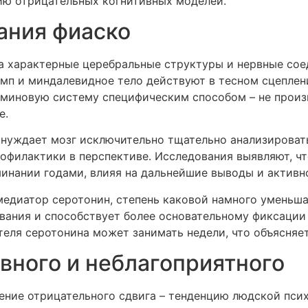
ию отрицательных когнитивных моделей.
ания фиаско
 характерные церебральные структуры и нервные соед
амп и миндалевидное тело действуют в тесном сцеплен
миновую систему специфическим способом – не произ
е.
нуждает мозг исключительно тщательно анализироват
офилактики в перспективе. Исследования выявляют, ч
инании годами, влияя на дальнейшие выводы и активн
едиатор серотонин, степень каковой намного уменьш
вания и способствует более основательному фиксаци
теля серотонина может занимать недели, что объясня
вного и неблагоприятного
ение отрицательного сдвига – тенденцию людской псих