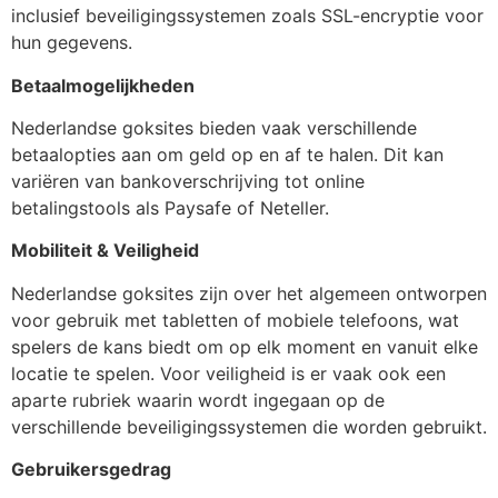
inclusief beveiligingssystemen zoals SSL-encryptie voor
hun gegevens.
Betaalmogelijkheden
Nederlandse goksites bieden vaak verschillende
betaalopties aan om geld op en af te halen. Dit kan
variëren van bankoverschrijving tot online
betalingstools als Paysafe of Neteller.
Mobiliteit & Veiligheid
Nederlandse goksites zijn over het algemeen ontworpen
voor gebruik met tabletten of mobiele telefoons, wat
spelers de kans biedt om op elk moment en vanuit elke
locatie te spelen. Voor veiligheid is er vaak ook een
aparte rubriek waarin wordt ingegaan op de
verschillende beveiligingssystemen die worden gebruikt.
Gebruikersgedrag