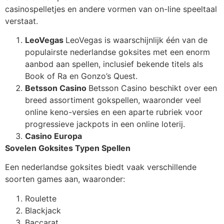
casinospelletjes en andere vormen van on-line speeltaal
verstaat.
LeoVegas
LeoVegas is waarschijnlijk één van de
populairste nederlandse goksites met een enorm
aanbod aan spellen, inclusief bekende titels als
Book of Ra en Gonzo’s Quest.
Betsson Casino
Betsson Casino beschikt over een
breed assortiment gokspellen, waaronder veel
online keno-versies en een aparte rubriek voor
progressieve jackpots in een online loterij.
Casino Europa
Sovelen Goksites Typen Spellen
Een nederlandse goksites biedt vaak verschillende
soorten games aan, waaronder:
Roulette
Blackjack
Baccarat