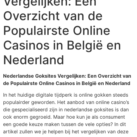
Vergelijken: Een
Overzicht van de
Populairste Online
Casinos in België en
Nederland
Nederlandse Goksites Vergelijken: Een Overzicht van
de Populairste Online Casinos in België en Nederland
In het huidige digitale tijdperk is online gokken steeds
populairder geworden. Het aanbod van online casino’s
die gespecialiseerd zijn in nederlandse goksites is dan
ook enorm gegroeid. Maar hoe kun je als consument
een goede keuze maken tussen de vele opties? In dit
artikel zullen we je helpen bij het vergelijken van deze