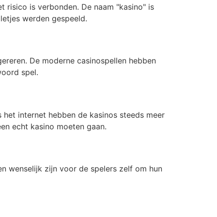
 risico is verbonden. De naam "kasino" is
lletjes werden gespeeld.
ggereren. De moderne casinospellen hebben
oord spel.
ds het internet hebben de kasinos steeds meer
een echt kasino moeten gaan.
n wenselijk zijn voor de spelers zelf om hun