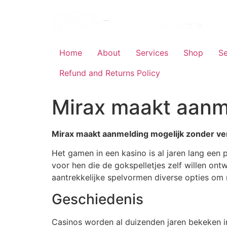
Skip
to
content
Home
About
Services
Shop
Se
Refund and Returns Policy
Mirax maakt aanme
Mirax maakt aanmelding mogelijk zonder ve
Het gamen in een kasino is al jaren lang een
voor hen die de gokspelletjes zelf willen on
aantrekkelijke spelvormen diverse opties om 
Geschiedenis
Casinos worden al duizenden jaren bekeken i