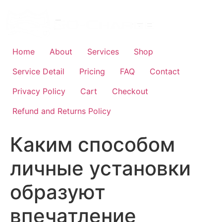
Skip
to
content
Home
About
Services
Shop
Service Detail
Pricing
FAQ
Contact
Privacy Policy
Cart
Checkout
Refund and Returns Policy
Каким способом
личные установки
образуют
впечатление