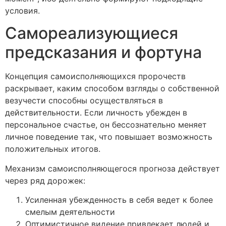
условия.
Самореализующиеся
предсказания и фортуна
Концепция самоисполняющихся пророчеств
раскрывает, каким способом взгляды о собственной
везучести способны осуществляться в
действительности. Если личность убежден в
персональное счастье, он бессознательно меняет
личное поведение так, что повышает возможность
положительных итогов.
Механизм самоисполняющегося прогноза действует
через ряд дорожек:
Усиленная убежденность в себя ведет к более
смелым деятельности
Оптимистичное видение привлекает людей и