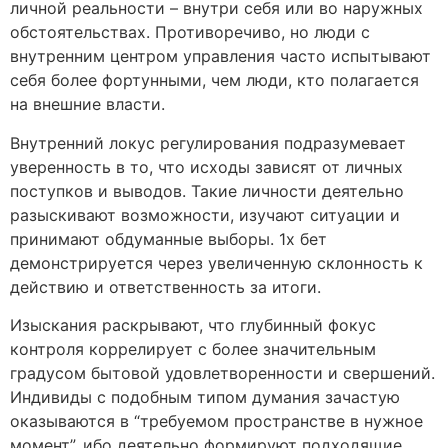
личной реальности – внутри себя или во наружных
обстоятельствах. Противоречиво, но люди с
внутренним центром управления часто испытывают
себя более фортунными, чем люди, кто полагается
на внешние власти.
Внутренний локус регулирования подразумевает
уверенность в то, что исходы зависят от личных
поступков и выводов. Такие личности деятельно
разыскивают возможности, изучают ситуации и
принимают обдуманные выборы. 1х бет
демонстрируется через увеличенную склонность к
действию и ответственность за итоги.
Изыскания раскрывают, что глубинный фокус
контроля коррелирует с более значительным
градусом бытовой удовлетворенности и свершений.
Индивиды с подобным типом думания зачастую
оказываются в “требуемом пространстве в нужное
момент”, ибо деятельно формируют подходящие