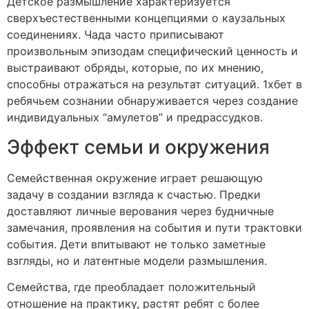
Детское размышление характеризуется
сверхъестественными концепциями о каузальных
соединениях. Чада часто приписывают
произвольным эпизодам специфический ценность и
выстраивают обряды, которые, по их мнению,
способны отражаться на результат ситуаций. 1хбет в
ребячьем сознании обнаруживается через создание
индивидуальных “амулетов” и предрассудков.
Эффект семьи и окружения
Семейственная окружение играет решающую
задачу в создании взгляда к счастью. Предки
доставляют личные верования через будничные
замечания, проявления на события и пути трактовки
события. Дети впитывают не только заметные
взгляды, но и латентные модели размышления.
Семейства, где преобладает положительный
отношение на практику, растят ребят с более