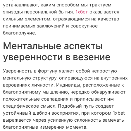
устанавливают, каким способом мы трактуем
эпизоды персональной бытия.
1хбет
оказывается
сильным элементом, отражающимся на качество
принимаемых заключений и совокупное
благополучие.
Ментальные аспекты
уверенности в везение
Уверенность в фортуну являет собой непростую
ментальную структуру, опирающуюся на внутренних
верованиях личности. Индивиды, расположенные к
благоприятному мышлению, нередко обнаруживают
положительные совпадения и приписывают им
специфическое смысл. Подобный путь создает
устойчивый шаблон восприятия, при котором 1xbet
выражается через усиленную склонность замечать
благоприятные измерения момента.