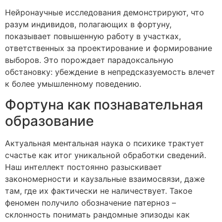
Нейронаучные исследования демонстрируют, что
разум индивидов, полагающих в фортуну,
показывает повышенную работу в участках,
ответственных за проектирование и формирование
выборов. Это порождает парадоксальную
обстановку: убеждение в непредсказуемость влечет
к более умышленному поведению.
Фортуна как познавательная
образование
Актуальная ментальная наука о психике трактует
счастье как итог уникальной обработки сведений.
Наш интеллект постоянно разыскивает
закономерности и каузальные взаимосвязи, даже
там, где их фактически не наличествует. Такое
феномен получило обозначение патерноз –
склонность понимать рандомные эпизоды как