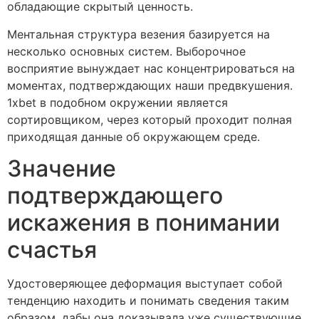
обладающие скрытый ценность.
Ментальная структура везения базируется на
несколько основных систем. Выборочное
восприятие вынуждает нас концентрироваться на
моментах, подтверждающих наши предвкушения.
1xbet в подобном окружении является
сортировщиком, через который проходит полная
приходящая данные об окружающем среде.
Значение
подтверждающего
искажения в понимании
счастья
Удостоверяющее деформация выступает собой
тенденцию находить и понимать сведения таким
образом, дабы она доказывала уже существующие