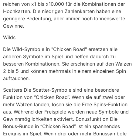
reichen von x1 bis x10.000 für die Kombinationen der
Hochkarten. Die niedrigen Zahlenkarten haben eine
geringere Bedeutung, aber immer noch lohnenswerte
Gewinne.
Wilds
Die Wild-Symbole in "Chicken Road" ersetzen alle
anderen Symbole im Spiel und helfen dadurch zu
besseren Kombinationen. Sie erscheinen auf den Walzen
2 bis 5 und können mehrmals in einem einzelnen Spin
auftauchen.
Scatters Die Scatter-Symbole sind eine besondere
Funktion von “Chicken Road”. Wenn sie auf zwei oder
mehr Walzen landen, lösen sie die Free Spins-Funktion
aus. Während der Freispiele werden neue Symbole und
Gewinnmöglichkeiten aktiviert. Bonusfunktion Die
Bonus-Runde in “Chicken Road” ist ein spannendes
Ereignis im Spiel. Wenn drei oder mehr Bonussymbole