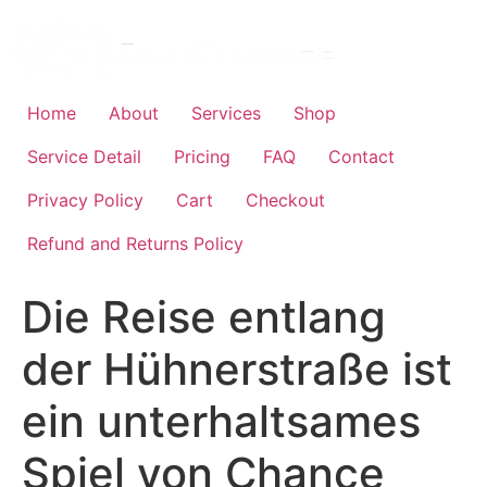
Skip
to
content
Home
About
Services
Shop
Service Detail
Pricing
FAQ
Contact
Privacy Policy
Cart
Checkout
Refund and Returns Policy
Die Reise entlang
der Hühnerstraße ist
ein unterhaltsames
Spiel von Chance