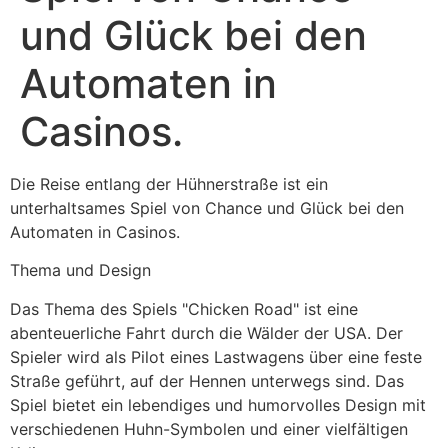
und Glück bei den
Automaten in
Casinos.
Die Reise entlang der Hühnerstraße ist ein
unterhaltsames Spiel von Chance und Glück bei den
Automaten in Casinos.
Thema und Design
Das Thema des Spiels "Chicken Road" ist eine
abenteuerliche Fahrt durch die Wälder der USA. Der
Spieler wird als Pilot eines Lastwagens über eine feste
Straße geführt, auf der Hennen unterwegs sind. Das
Spiel bietet ein lebendiges und humorvolles Design mit
verschiedenen Huhn-Symbolen und einer vielfältigen