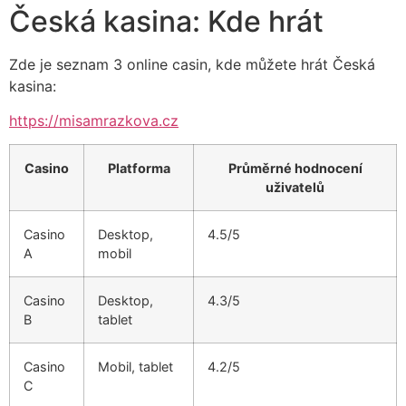
Česká kasina: Kde hrát
Zde je seznam 3 online casin, kde můžete hrát Česká
kasina:
https://misamrazkova.cz
Casino
Platforma
Průměrné hodnocení
uživatelů
Casino
Desktop,
4.5/5
A
mobil
Casino
Desktop,
4.3/5
B
tablet
Casino
Mobil, tablet
4.2/5
C