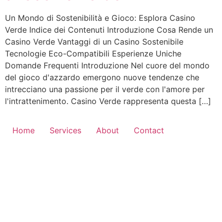
Un Mondo di Sostenibilità e Gioco: Esplora Casino
Verde Indice dei Contenuti Introduzione Cosa Rende un
Casino Verde Vantaggi di un Casino Sostenibile
Tecnologie Eco-Compatibili Esperienze Uniche
Domande Frequenti Introduzione Nel cuore del mondo
del gioco d'azzardo emergono nuove tendenze che
intrecciano una passione per il verde con l'amore per
l'intrattenimento. Casino Verde rappresenta questa […]
Home
Services
About
Contact