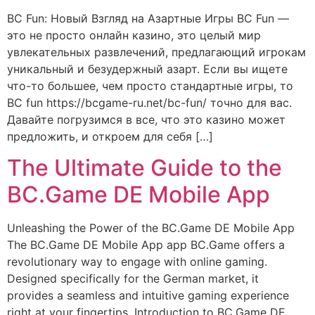
BC Fun: Новый Взгляд на Азартные Игры BC Fun —
это не просто онлайн казино, это целый мир
увлекательных развлечений, предлагающий игрокам
уникальный и безудержный азарт. Если вы ищете
что-то большее, чем просто стандартные игры, то
BC fun https://bcgame-ru.net/bc-fun/ точно для вас.
Давайте погрузимся в все, что это казино может
предложить, и откроем для себя […]
The Ultimate Guide to the
BC.Game DE Mobile App
Unleashing the Power of the BC.Game DE Mobile App
The BC.Game DE Mobile App app BC.Game offers a
revolutionary way to engage with online gaming.
Designed specifically for the German market, it
provides a seamless and intuitive gaming experience
right at your fingertips. Introduction to BC.Game DE