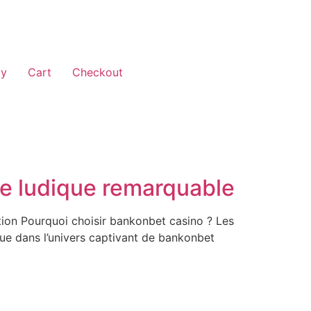
cy
Cart
Checkout
re ludique remarquable
tion Pourquoi choisir bankonbet casino ? Les
ue dans l’univers captivant de bankonbet