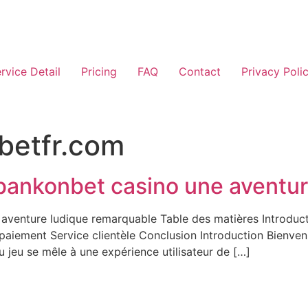
rvice Detail
Pricing
FAQ
Contact
Privacy Poli
betfr.com
 bankonbet casino une aventu
e aventure ludique remarquable Table des matières Introduc
paiement Service clientèle Conclusion Introduction Bienven
du jeu se mêle à une expérience utilisateur de […]