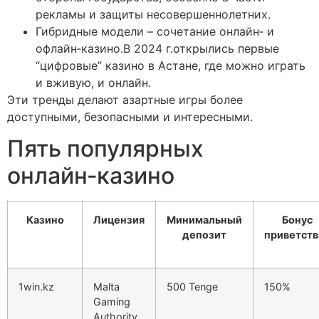
рекламы и защиты несовершеннолетних.
Гибридные модели – сочетание онлайн‑ и
офлайн‑казино.В 2024 г.открылись первые
“цифровые” казино в Астане, где можно играть
и вживую, и онлайн.
Эти тренды делают азартные игры более
доступными, безопасными и интересными.
Пять популярных
онлайн‑казино
Казино
Лицензия
Минимальный
Бонус
депозит
приветств
1win.kz
Malta
500 Tenge
150%
Gaming
Authority