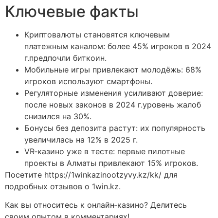
Ключевые факты
Криптовалюты становятся ключевым
платежным каналом: более 45% игроков в 2024
г.предпочли биткоин.
Мобильные игры привлекают молодёжь: 68%
игроков используют смартфоны.
Регуляторные изменения усиливают доверие:
после новых законов в 2024 г.уровень жалоб
снизился на 30%.
Бонусы без депозита растут: их популярность
увеличилась на 12% в 2025 г.
VR‑казино уже в тесте: первые пилотные
проекты в Алматы привлекают 15% игроков.
Посетите https://1winkazinootzyvy.kz/kk/ для
подробных отзывов о 1win.kz.
Как вы относитесь к онлайн‑казино? Делитесь
своим опытом в комментариях!