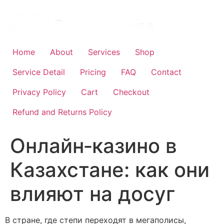
Skip
to
content
Home
About
Services
Shop
Service Detail
Pricing
FAQ
Contact
Privacy Policy
Cart
Checkout
Refund and Returns Policy
Онлайн‑казино в
Казахстане: как они
влияют на досуг
В стране, где степи переходят в мегаполисы,