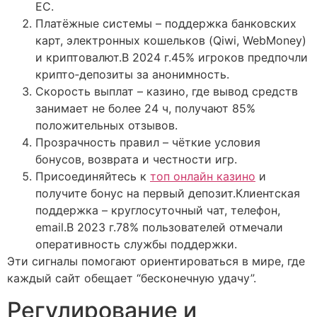
ЕС.
Платёжные системы – поддержка банковских
карт, электронных кошельков (Qiwi, WebMoney)
и криптовалют.В 2024 г.45% игроков предпочли
крипто‑депозиты за анонимность.
Скорость выплат – казино, где вывод средств
занимает не более 24 ч, получают 85%
положительных отзывов.
Прозрачность правил – чёткие условия
бонусов, возврата и честности игр.
Присоединяйтесь к
топ онлайн казино
и
получите бонус на первый депозит.Клиентская
поддержка – круглосуточный чат, телефон,
email.В 2023 г.78% пользователей отмечали
оперативность службы поддержки.
Эти сигналы помогают ориентироваться в мире, где
каждый сайт обещает “бесконечную удачу”.
Регулирование и