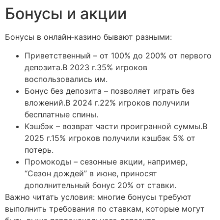
Бонусы и акции
Бонусы в онлайн‑казино бывают разными:
Приветственный – от 100% до 200% от первого
депозита.В 2023 г.35% игроков
воспользовались им.
Бонус без депозита – позволяет играть без
вложений.В 2024 г.22% игроков получили
бесплатные спины.
Кэшбэк – возврат части проигранной суммы.В
2025 г.15% игроков получили кэшбэк 5% от
потерь.
Промокоды – сезонные акции, например,
“Сезон дождей” в июне, приносят
дополнительный бонус 20% от ставки.
Важно читать условия: многие бонусы требуют
выполнить требования по ставкам, которые могут